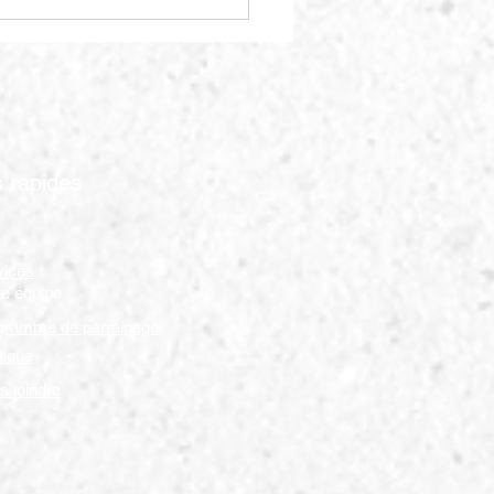
vez l'os parfait pour
e poilu
s rapides
vices
re équipe
gramme de parrainage
tique
s joindre