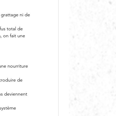
 grattage ni de 
us total de 
 on fait une 
une nourriture 
troduire de 
ns deviennent 
 système 