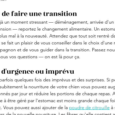
 de faire une transition
 déjà un moment stressant — déménagement, arrivée d'un
ension — reportez le changement alimentaire. Un estomac
 plus mal à la nouveauté. Attendez que tout soit rentré da
e fait un plaisir de vous conseiller dans le choix d'une 
agnon et de vous guider dans la transition. Passez nous
ous vos questions — on est là pour ça.
d'urgence ou imprévu
parfois quelques fois des imprévus et des surprises. Si p
ubitement la nourriture de votre chien vous pouvez aug
nés par jour et réduire les portions de chaque repas. Ai
re à être géré par l'estomac est moins grande chaque fois
t. Vous pouvez aussi ajouter de la 
poudre de citrouille
 à
rs de la nouvelle nourriture. Les fibres qu'elle contient 