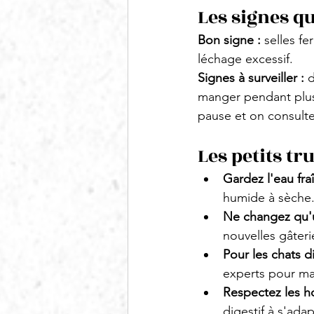
Les signes qu
Bon signe :
 selles f
léchage excessif.
Signes à surveiller :
 
manger pendant plus 
pause et on consulte 
Les petits tr
Gardez l'eau fr
humide à sèche
Ne changez qu'u
nouvelles gâter
Pour les chats dif
experts pour man
Respectez les ho
digestif à s'adap