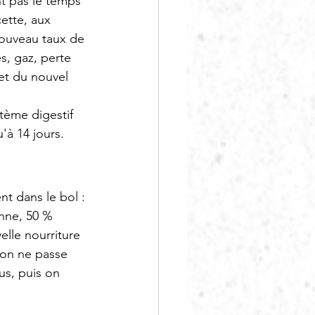
nt pas le temps 
cette, aux 
nouveau taux de 
es, gaz, perte 
et du nouvel 
tème digestif 
u'à 14 jours.
nt dans le bol :
nne, 50 % 
elle nourriture
 on ne passe 
us, puis on 