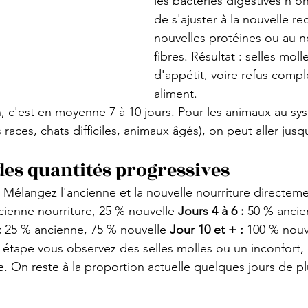
les bactéries digestives n'o
de s'ajuster à la nouvelle re
nouvelles protéines ou au 
fibres. Résultat : selles moll
d'appétit, voire refus compl
aliment.
, c'est en moyenne 7 à 10 jours. Pour les animaux au sys
 races, chats difficiles, animaux âgés), on peut aller jusq
es quantités progressives
e. Mélangez l'ancienne et la nouvelle nourriture directeme
cienne nourriture, 25 % nouvelle 
Jours 4 à 6 :
 50 % ancie
:
 25 % ancienne, 75 % nouvelle 
Jour 10 et + :
 100 % nouv
e étape vous observez des selles molles ou un inconfort,
e. On reste à la proportion actuelle quelques jours de pl