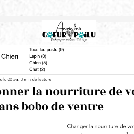
Tous les posts
(9)
9 posts
Chien
Chat
Lapin
(0)
0 post
Chien
(5)
5 posts
Chat
(2)
2 posts
oilu
20 avr.
3 min de lecture
onner la nourriture de v
ans bobo de ventre
Changer la nourriture de vot