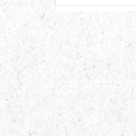
Faire dépenser de l'énergie
autrement
Animalerie Coeur Poilu
Animalerie et toilettage — Farnham, Q
de votre animal, notre passion.