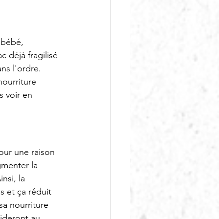
 bébé, 
 déjà fragilisé 
ns l'ordre.
nourriture 
 voir en 
our une raison 
menter la 
nsi, la 
 et ça réduit 
 sa nourriture 
aideront au 