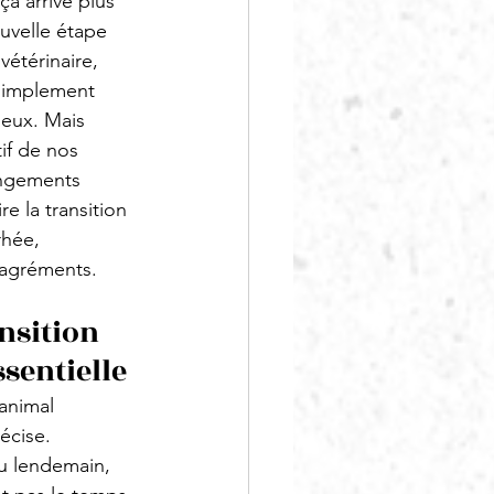
a arrive plus 
uvelle étape 
étérinaire, 
 simplement 
ieux. Mais 
if de nos 
angements 
e la transition 
rhée, 
sagréments.
nsition 
ssentielle
 animal 
écise. 
u lendemain, 