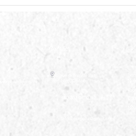
Comment habituer votre
Trou
chien à rester seul?
votr
Contact
Lien
Ser
285 rue principale Est,
Farnham, Québec
Not
uébec. Le bien-être
Pro
450-337-1400
Bou
Nou
infocoeurpoilu@gmail.com