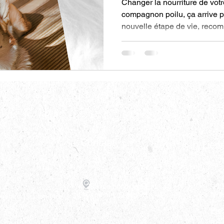
Changer la nourriture de votr
compagnon poilu, ça arrive p
nouvelle étape de vie, recom
intolérance alimentaire, ou 
lui offrir mieux. Mais attentio
animaux n'aime pas les cha
comment faire la transition e
diarrhée, vomissements et a
Contact
Lien
Ser
285 rue principale Est,
Farnham, Québec
Not
uébec. Le bien-être
Pro
450-337-1400
Bou