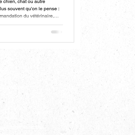
e chien, chat ou autre
lus souvent qu'on le pense :
mandation du vétérinaire,
simplement parce qu'on veut
n : le système digestif de nos
ngements brusques. Voici
n douceur pour éviter
utres désagréments.
s rapides
vices
re équipe
gramme de parrainage
tique