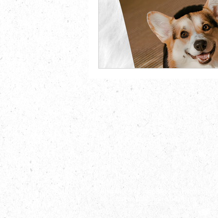
Animalerie Coeur Poilu
Animalerie et toilettage — Farnham, Q
de votre animal, notre passion.