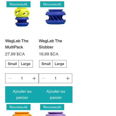
Nouveauté
Nouveauté
WagLab The
WagLab The
MultiPack
Slobber
Prix
Prix
27,99 $CA
16,99 $CA
Small
Large
Small
Large
Ajouter au
Ajouter au
panier
panier
Nouveauté
Nouveauté