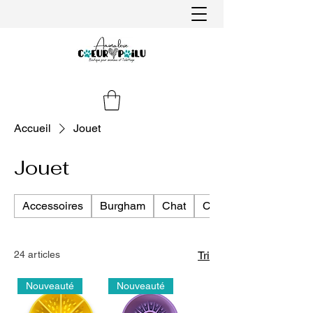
Accueil
Jouet
Jouet
Accessoires
Burgham
Chat
Chien
24 articles
Tri
Nouveauté
Nouveauté