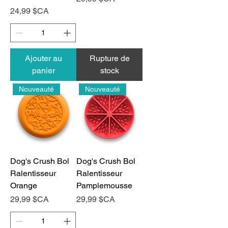
Prix
24,99 $CA
Ajouter au
Rupture de
panier
stock
Nouveauté
Nouveauté
Dog's Crush Bol
Dog's Crush Bol
Ralentisseur
Ralentisseur
Orange
Pamplemousse
Prix
Prix
29,99 $CA
29,99 $CA