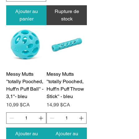
Ajouter au
Rupture de
panier
stock
Messy Mutts
Messy Mutts
''totally Pooched,
''totally Pooched,
Huff'n Puff Ball'' -
Huff'n Puff Throw
3,1''- bleu
Stick'' - bleu
Prix
Prix
10,99 $CA
14,99 $CA
Ajouter au
Ajouter au