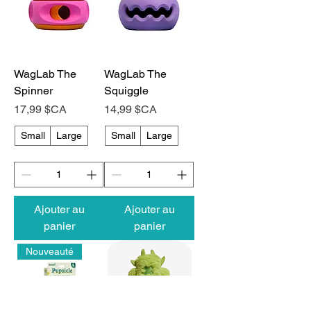
WagLab The
WagLab The
Spinner
Squiggle
Prix
Prix
17,99 $CA
14,99 $CA
Small
Large
Small
Large
Ajouter au
Ajouter au
panier
panier
Nouveauté