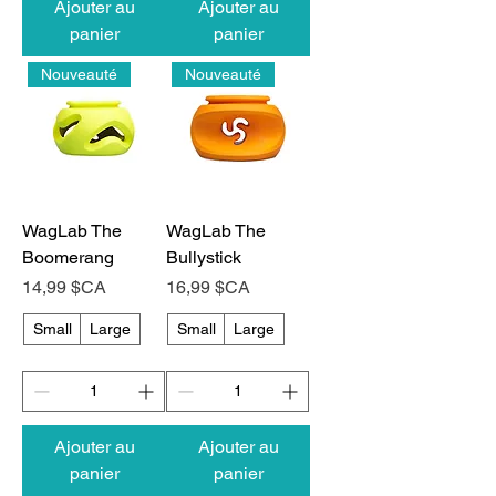
Ajouter au
Ajouter au
panier
panier
Nouveauté
Nouveauté
WagLab The
WagLab The
Boomerang
Bullystick
Prix
Prix
14,99 $CA
16,99 $CA
Small
Large
Small
Large
Ajouter au
Ajouter au
panier
panier