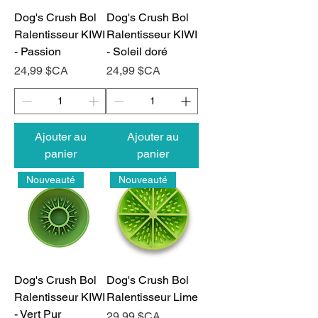
Dog's Crush Bol
Dog's Crush Bol
Ralentisseur KIWI
Ralentisseur KIWI
- Passion
- Soleil doré
Prix
Prix
24,99 $CA
24,99 $CA
Ajouter au
Ajouter au
panier
panier
Nouveauté
Nouveauté
Dog's Crush Bol
Dog's Crush Bol
Ralentisseur KIWI
Ralentisseur Lime
- Vert Pur
Prix
29,99 $CA