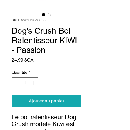
SKU : 990312046653
Dog's Crush Bol
Ralentisseur KIWI
- Passion
Prix
24,99 $CA
Quantité
*
Ajouter au panier
Le bol ralentisseur Dog
Crush modèle Kiwi est