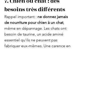
7. Chien ou chat : des 
besoins très différents
Rappel important : 
ne donnez jamais 
de nourriture pour chien à un chat
, 
même en dépannage. Les chats ont 
besoin de taurine, un acide aminé 
essentiel qu'ils ne peuvent pas 
fabriquer eux-mêmes. Une carence en 
taurine peut causer de graves 
problèmes cardiaques et oculaires. La 
nourriture pour chien n'en contient pas 
assez.
À l'inverse, la nourriture pour chat est 
trop riche en protéines et en matières 
grasses pour un chien à long terme.
En résumé : les 5 réflexes 
à avoir en magasin