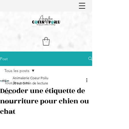
Post
Tous les posts
Animalerie Coeur Poilu
Tous les posts
20 avr.
5 min de lecture
Décoder une étiquette de
Lapin
nourriture pour chien ou
Chien
chat
Chat