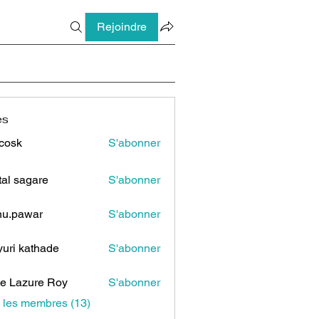
Rejoindre
es
 cosk
S'abonner
tal sagare
S'abonner
u.pawar
S'abonner
awar
uri kathade
S'abonner
e Lazure Roy
S'abonner
s les membres (13)