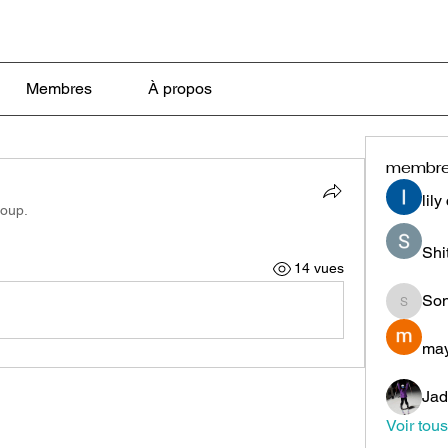
Membres
À propos
membr
lily
roup.
Shi
14 vues
Son
Sonu.p
may
Jad
Voir tou