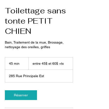
Toilettage sans
tonte PETIT
CHIEN
Bain, Traitement de la mue, Brossage,
nettoyage des oreilles, griffes
entre
45$
45 min
4
entre 45$ et 60$ +tx
et
60$
5
+tx
m
285 Rue Principale Est
i
n
Réserver