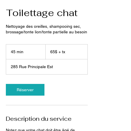
Toilettage chat
Nettoyage des oreilles, shampooing sec,
brossage/tonte lion/tonte partielle au besoin
65$
+
45 min
4
65$ + tx
tx
5
m
285 Rue Principale Est
i
n
Réserver
Description du service
Notez que votre chat doit être âgé de