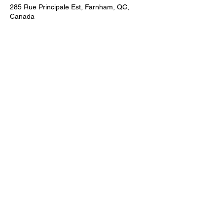
285 Rue Principale Est, Farnham, QC,
Canada
Animalerie Coeur
Liens rapides
Poilu
Services
Animalerie et toilettage — Farnham,
Québec. Le bien-être de votre animal,
Notre équipe
notre passion.
Programme de
parrainage
Boutique
Nous joindre
Contact
450-337-1400
285 rue principale
Est, Farnham,
Québec
infocoeurpoilu@gmail.
com