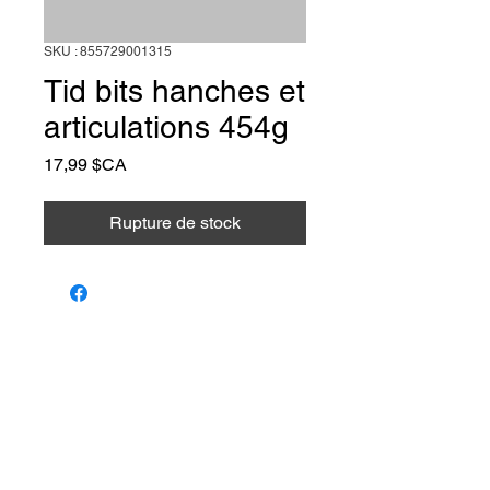
SKU : 855729001315
Tid bits hanches et
articulations 454g
Prix
17,99 $CA
Rupture de stock
Animalerie Coeur
Liens rapides
Poilu
Services
Animalerie et toilettage — Farnham,
Québec. Le bien-être de votre animal,
Notre équipe
notre passion.
Programme de
parrainage