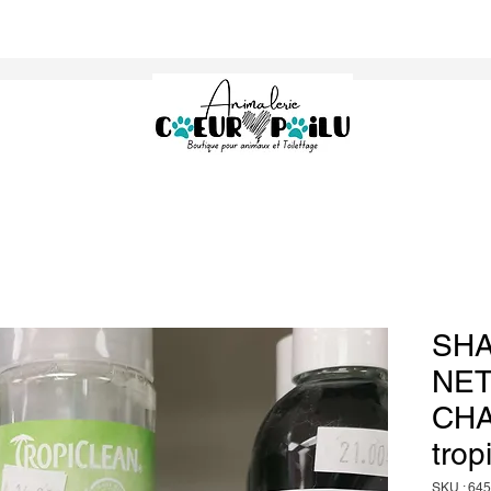
SHA
NET
CHA
trop
SKU : 64