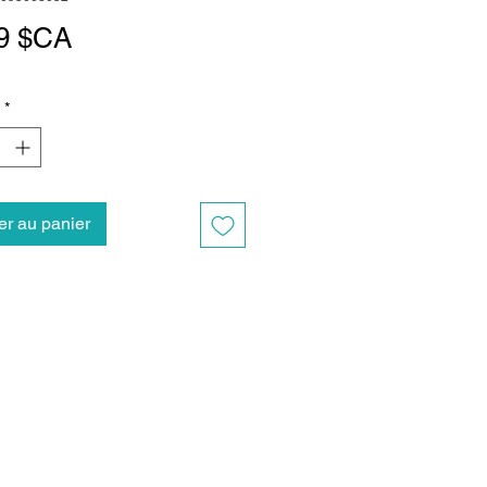
Prix
9 $CA
*
er au panier