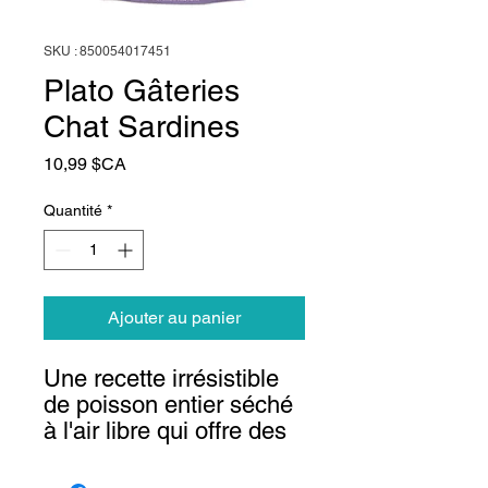
SKU : 850054017451
Plato Gâteries
Chat Sardines
Prix
10,99 $CA
Quantité
*
Ajouter au panier
Une recette irrésistible
de poisson entier séché
à l'air libre qui offre des
bienfaits sains que vous
pouvez voir avec une