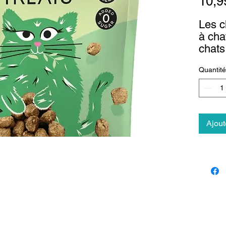
10,9
Les c
à cha
chats 
de po
Quantité
chat,
rendr
le mo
une a
frian
Ajout
chats