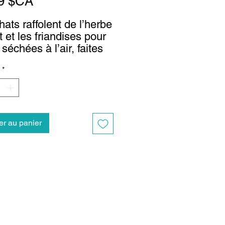
Prix
9 $CA
hats raffolent de l’herbe
t et les friandises pour
séchées à l’air, faites
ulet avec de l’herbe à
*
 sont sûres de les
e heureux. Transformez
ment des friandises en
lternative saine aux
dises habituelles que les
er au panier
 adoreront à coup sûr.