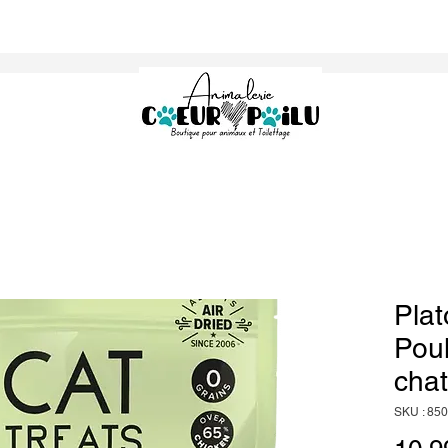
Plat
Poul
chat
SKU : 85