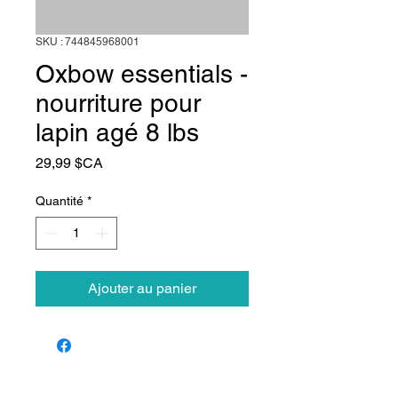
SKU : 744845968001
Oxbow essentials -
nourriture pour
lapin agé 8 lbs
Prix
29,99 $CA
Quantité
*
Ajouter au panier
Animalerie Coeur
Liens rapides