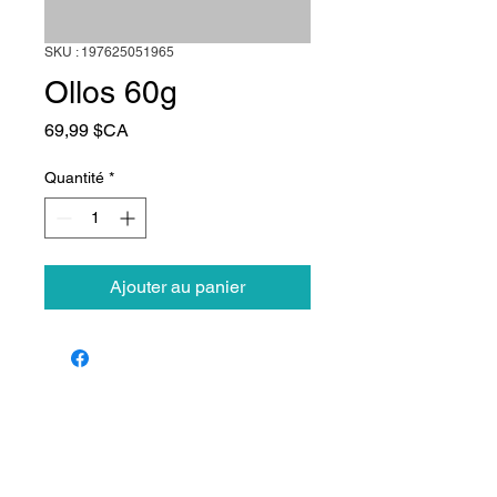
SKU : 197625051965
Ollos 60g
Prix
69,99 $CA
Quantité
*
Ajouter au panier
Animalerie Coeur
Liens rapides
Poilu
Services
Animalerie et toilettage — Farnham,
Québec. Le bien-être de votre animal,
Notre équipe
notre passion.