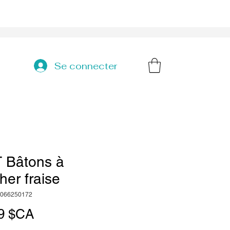
Se connecter
 Bâtons à
er fraise
9066250172
Prix
9 $CA