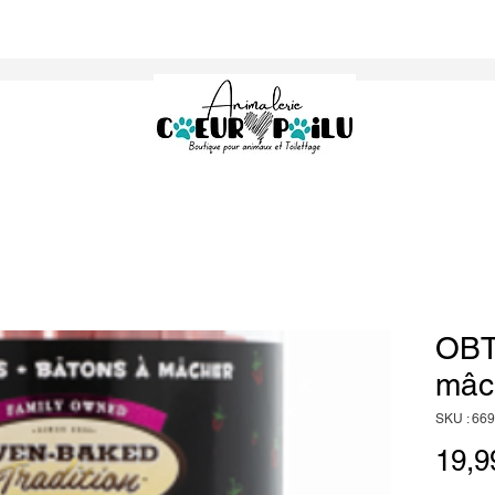
OBT
mâch
SKU : 66
19,9