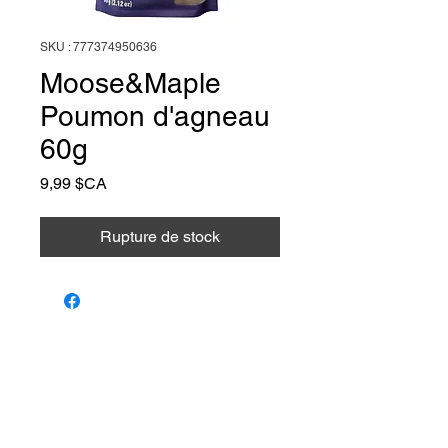
SKU : 777374950636
Moose&Maple
Poumon d'agneau
60g
Prix
9,99 $CA
Rupture de stock
Animalerie Coeur
Liens rapides
Poilu
Services
Animalerie et toilettage — Farnham,
Québec. Le bien-être de votre animal,
Notre équipe
notre passion.
Programme de