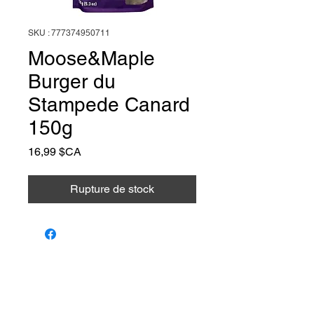
SKU : 777374950711
Moose&Maple
Burger du
Stampede Canard
150g
Prix
16,99 $CA
Rupture de stock
Animalerie Coeur
Liens rapides
Poilu
Services
Animalerie et toilettage — Farnham,
Québec. Le bien-être de votre animal,
Notre équipe