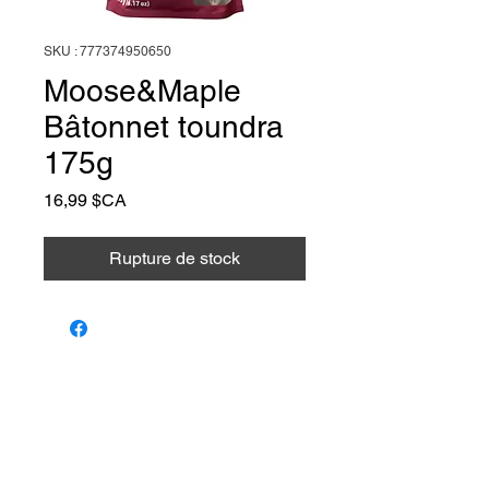
SKU : 777374950650
Moose&Maple
Bâtonnet toundra
175g
Prix
16,99 $CA
Rupture de stock
Animalerie Coeur
Liens rapides
Poilu
Services
Animalerie et toilettage — Farnham,
Québec. Le bien-être de votre animal,
Notre équipe
notre passion.
Programme de