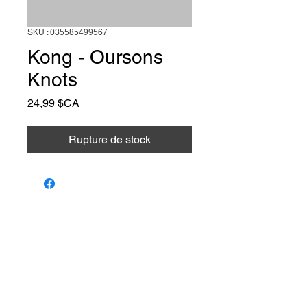
SKU : 035585499567
Kong - Oursons
Knots
Prix
24,99 $CA
Rupture de stock
Animalerie Coeur
Liens rapides
Poilu
Services
Animalerie et toilettage — Farnham,
Québec. Le bien-être de votre animal,
Notre équipe
notre passion.
Programme de
parrainage