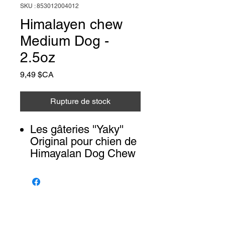
SKU : 853012004012
Himalayen chew
Medium Dog -
2.5oz
Prix
9,49 $CA
Rupture de stock
Les gâteries ''Yaky''
Original pour chien de
Himayalan Dog Chew
sont adorées par tous
les chiens !
Naturellement sans
gluten ni céréales. Le
Animalerie Coeur
Liens rapides
procédé de production
Poilu