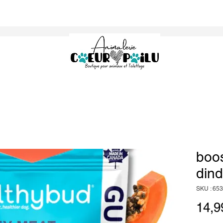
boos
din
SKU : 65
14,9