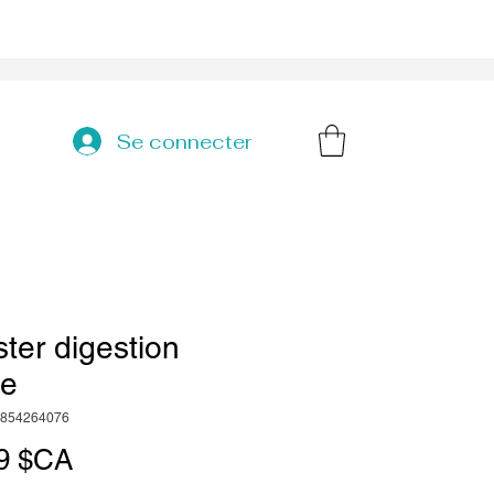
Se connecter
ter digestion
de
3854264076
Prix
9 $CA