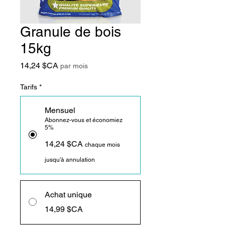
Granule de bois
15kg
Prix
14,24 $CA
par mois
Tarifs
*
Mensuel
Abonnez-vous et économiez
5%
14,24 $CA
chaque mois
jusqu'à annulation
Achat unique
14,99 $CA