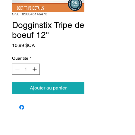
SKU : 850046146473
Dogginstix Tripe de
boeuf 12''
Prix
10,99 $CA
Quantité
*
Ajouter au panier
Animalerie Coeur
Liens rapides
Poilu
Services