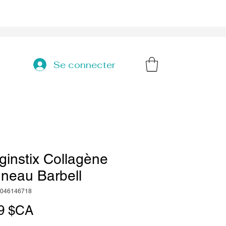
Se connecter
instix Collagène
neau Barbell
0046146718
Prix
9 $CA