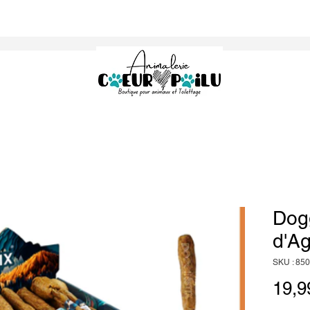
Dogg
d'Ag
SKU : 85
19,9