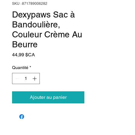
SKU : 871789006282
Dexypaws Sac à
Bandoulière,
Couleur Crème Au
Beurre
Prix
44,99 $CA
Quantité
*
Ajouter au panier
Animalerie Coeur
Liens rapides