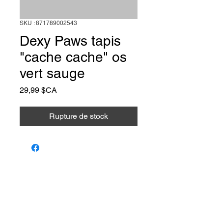
SKU : 871789002543
Dexy Paws tapis
"cache cache" os
vert sauge
Prix
29,99 $CA
Rupture de stock
Animalerie Coeur
Liens rapides
Poilu
Services
Animalerie et toilettage — Farnham,
Québec. Le bien-être de votre animal,
Notre équipe
notre passion.
Programme de