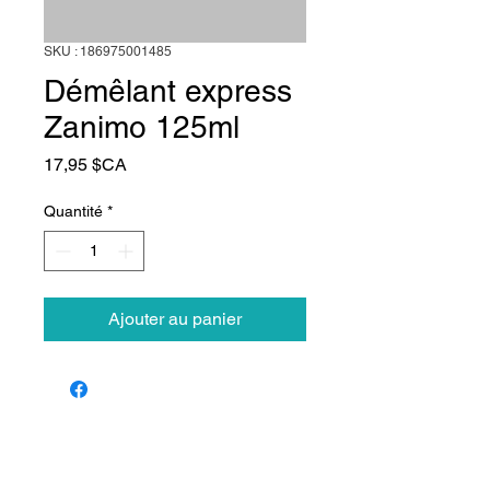
SKU : 186975001485
Démêlant express
Zanimo 125ml
Prix
17,95 $CA
Quantité
*
Ajouter au panier
Animalerie Coeur
Liens rapides
Poilu
Services