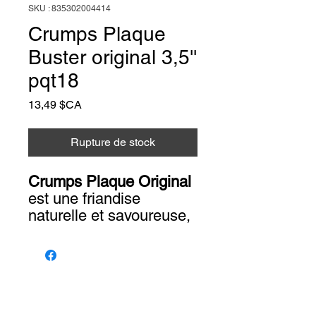
SKU : 835302004414
Crumps Plaque
Buster original 3,5''
pqt18
Prix
13,49 $CA
Rupture de stock
Crumps Plaque Original
est une friandise
naturelle et savoureuse,
spécialement conçue
pour offrir à votre chien
une récompense à la
fois saine et délicieuse.
Animalerie Coeur
Liens rapides
Fabriquée avec des
Poilu