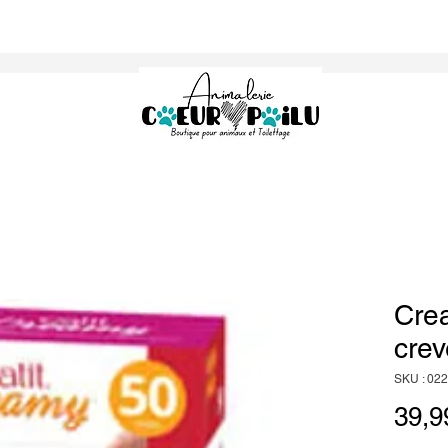
Cre
crev
SKU : 02
39,9