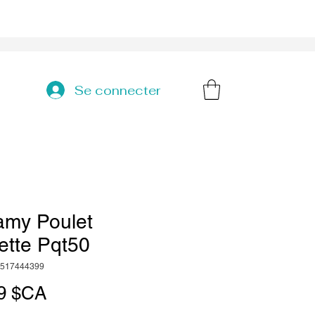
Se connecter
amy Poulet
ette Pqt50
2517444399
Prix
9 $CA