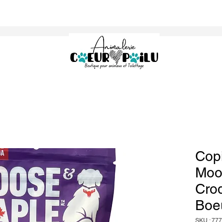
Cop
Moo
Cro
Boe
SKU : 77