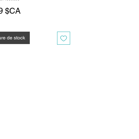
Prix
9 $CA
re de stock
s rapides