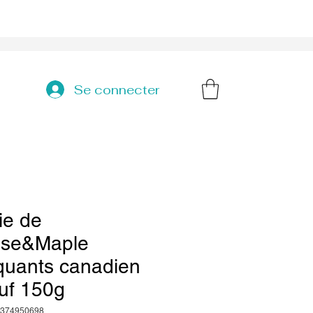
Se connecter
ie de
se&Maple
quants canadien
uf 150g
7374950698