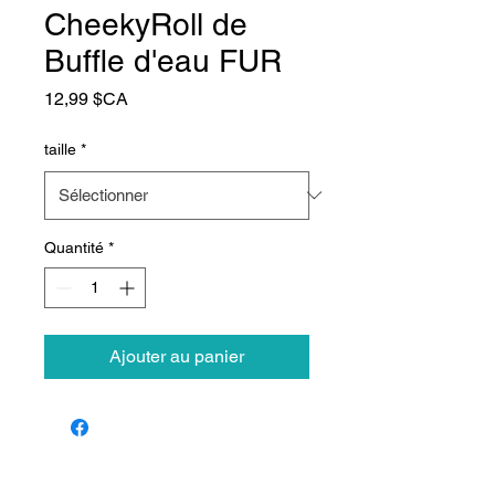
CheekyRoll de
Buffle d'eau FUR
Prix
12,99 $CA
taille
*
Quantité
*
Ajouter au panier
Animalerie Coeur
Liens rapides