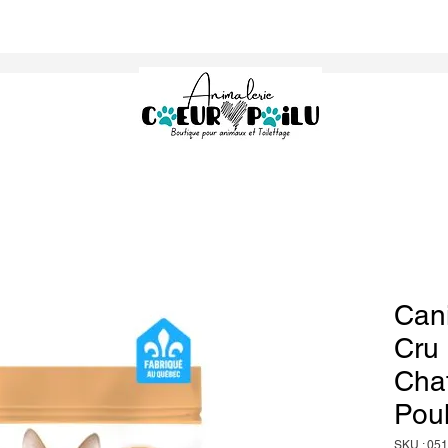
Can
Cru 
Chat
Pou
SKU : 05