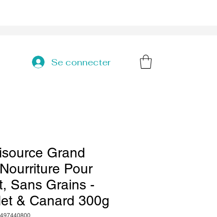
Se connecter
isource Grand
Nourriture Pour
, Sans Grains -
let & Canard 300g
1497440800