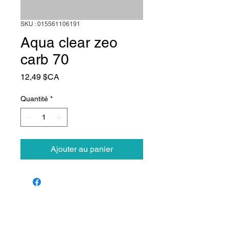
SKU : 015561106191
Aqua clear zeo
carb 70
Prix
12,49 $CA
Quantité
*
Ajouter au panier
Animalerie Coeur
Liens rapides
Poilu
Services