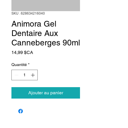
SKU : 628634216040
Animora Gel
Dentaire Aux
Canneberges 90ml
Prix
14,99 $CA
Quantité
*
Ajouter au panier
Animalerie Coeur
Liens rapides