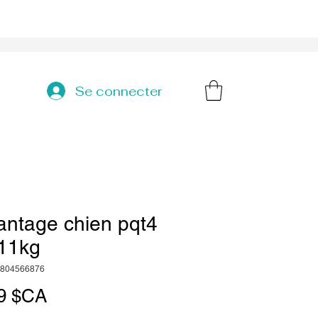
Se connecter
antage chien pqt4
-11kg
7804566876
Prix
9 $CA