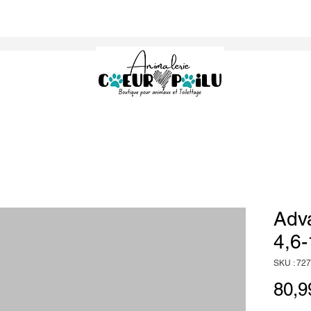
Adv
4,6
SKU : 72
80,9