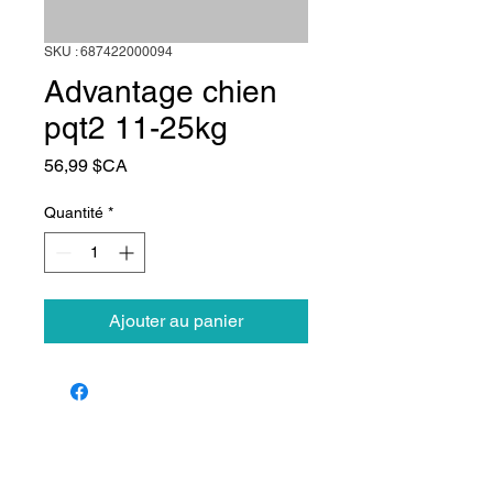
SKU : 687422000094
Advantage chien
pqt2 11-25kg
Prix
56,99 $CA
Quantité
*
Ajouter au panier
Animalerie Coeur
Liens rapides
Poilu
Services