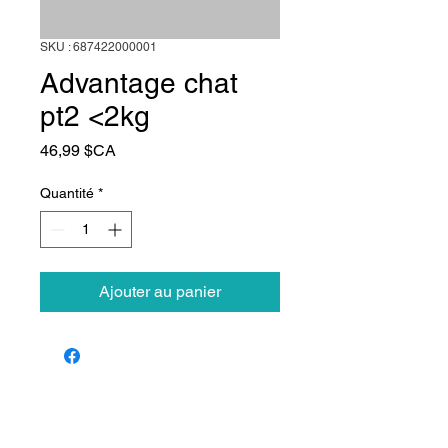
SKU : 687422000001
Advantage chat
pt2 <2kg
Prix
46,99 $CA
Quantité
*
Ajouter au panier
Animalerie Coeur
Liens rapides
Poilu
Services