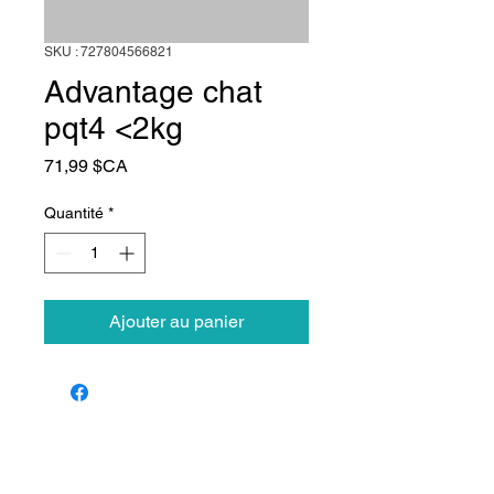
SKU : 727804566821
Advantage chat
pqt4 <2kg
Prix
71,99 $CA
Quantité
*
Ajouter au panier
Animalerie Coeur
Liens rapides
Poilu
Services