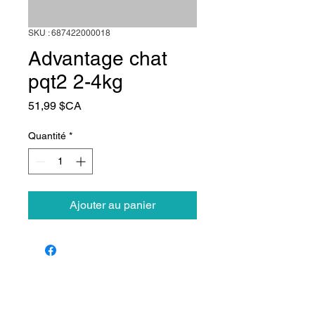
SKU : 687422000018
Advantage chat
pqt2 2-4kg
Prix
51,99 $CA
Quantité
*
Ajouter au panier
Animalerie Coeur
Liens rapides
Poilu
Services