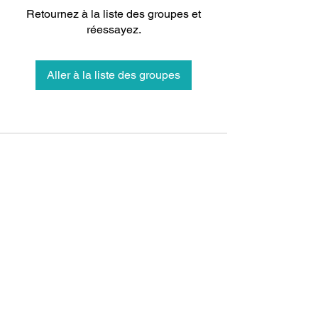
Retournez à la liste des groupes et
réessayez.
Aller à la liste des groupes
Animalerie Coeur
Liens rapides
Poilu
Services
Animalerie et toilettage — Farnham,
Québec. Le bien-être de votre animal,
Notre équipe