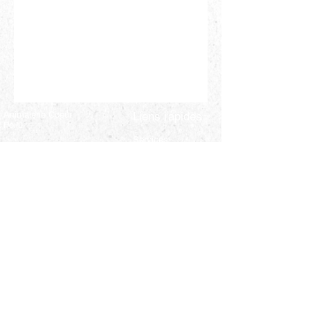
Animalerie Coeur
Liens rapides
Poilu
Services
Animalerie et toilettage — Farnham,
Québec. Le bien-être de votre animal,
Notre équipe
notre passion.
Programme de
parrainage
Boutique
Nous joindre
Contact
450-337-1400
285 rue principale
Est, Farnham,
Québec
infocoeurpoilu@gmail.
com