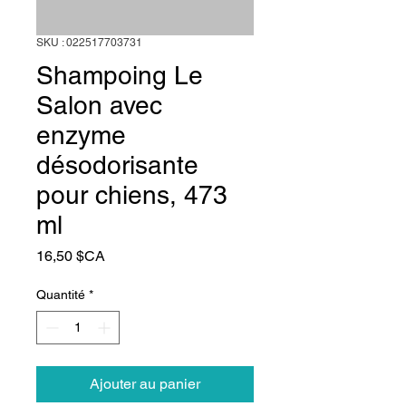
SKU : 022517703731
Shampoing Le
Salon avec
enzyme
désodorisante
pour chiens, 473
ml
Prix
16,50 $CA
Quantité
*
Ajouter au panier